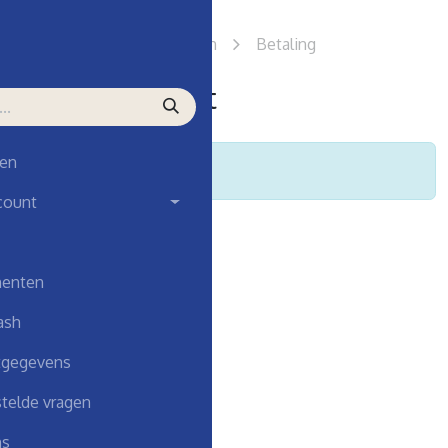
er bestelling
Verzenden
Betaling
llingsoverzicht
en
elmandje is leeg!
count
enten
ash
tgegevens
telde vragen
ns