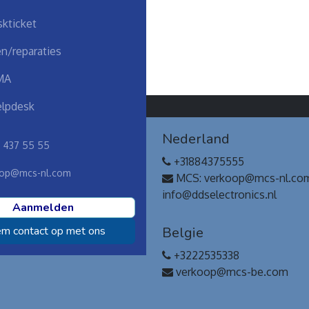
kticket
n/reparaties
MA
lpdesk
ssie
Nederland
8 437 55 55
 onze partners maken wij
+31884375555
techniek simpel.
op@mcs-nl.com
MCS: verkoop@mcs-nl.co
info@ddselectronics.nl
Aanmelden
m contact op met ons
Belgie
+3222535338
verkoop@mcs-be.com