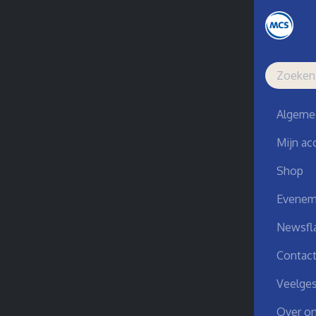
Controle
Beste
Algeme
Je wink
Mijn ac
Shop
Evenem
Newsfl
Contac
Veelges
Over o