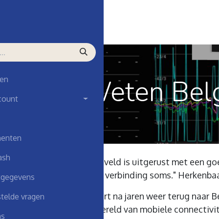
naar evenementen
Weten België
ten is Weten Bel
en
count
enten
ash
araat of installatie in het veld is uitgerust met een go
) gateway. Toch hapert de verbinding soms." Herkenba
tgegevens
cesvolle kennissessie keert na jaren weer terug naar 
telde vragen
 nemen we je mee in de wereld van mobiele connectivit
ns