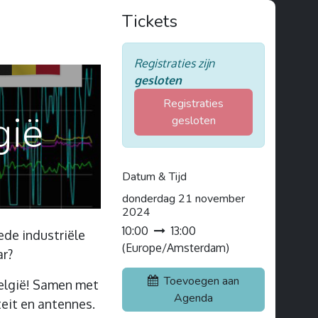
Tickets
Registraties zijn
gesloten
Registraties
gië
gesloten
Datum & Tijd
donderdag 21 november
2024
10:00
13:00
ede industriële
(
Europe/Amsterdam
)
ar?
Toevoegen aan
België! Samen met
Agenda
eit en antennes.