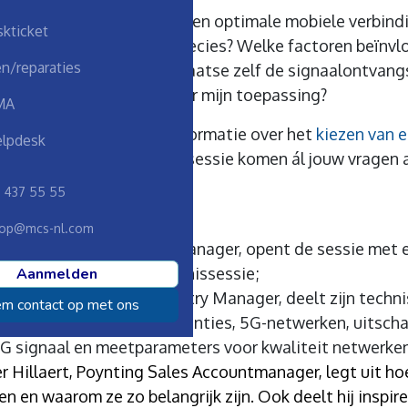
iseer je de meest stabiele en optimale mobiele verbin
kticket
TE- of 5G-netwerk nou precies? Welke factoren beïnvl
n/reparaties
terkte? Hoe meet je ter plaatse zelf de signaalontvan
is het meest geschikt voor mijn toepassing?
MA
website vind je al veel informatie over het
kiezen van 
lpdesk
rlijks terugkerende kennissessie komen ál jouw vragen 
erwerpen
8 437 55 55
op@mcs-nl.com
t Bruwier, MCS Accountmanager, opent de sessie met e
 MCS en begeleidt de kennissessie;
Aanmelden
-Philippe Aerts, MCS Country Manager, deelt zijn techn
m contact op met ons
 het radiospectrum, frequenties, 5G-netwerken, uitsch
G signaal en meetparameters voor kwaliteit netwerke
er Hillaert, Poynting Sales Accountmanager, legt uit h
n en waarom ze zo belangrijk zijn. Ook deelt hij inspi