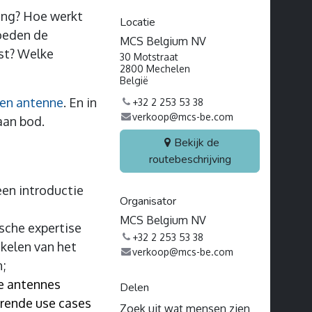
ding? Hoe werkt
Locatie
oeden de
MCS Belgium NV
gst? Welke
30 Motstraat
2800 Mechelen
België
een antenne
. En in
+32 2 253 53 38
verkoop@mcs-be.com
aan bod.
Bekijk de
routebeschrijving
en introductie
Organisator
MCS Belgium NV
ische expertise
+32 2 253 53 38
akelen van het
verkoop@mcs-be.com
n;
oe antennes
Delen
rerende use cases
Zoek uit wat mensen zien