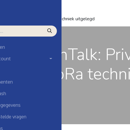
naar evenementen
hTalk: Private Connect LoRa techniek uitgelegd
udio TechTalk: Pri
en
count
nnect LoRa techn
enten
tgelegd
ash
tgegevens
telde vragen
ns