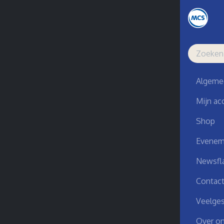
Terug 
Studio Tec
St
Algeme
Mijn ac
Co
Shop
Evenem
ui
Newsfl
Contac
Veelges
Over o