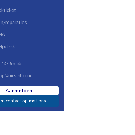
kticket
n/reparaties
MA
lpdesk
8 437 55 55
op@mcs-nl.com
Aanmelden
m contact op met ons