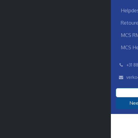
Helpdes
Retoure
MCS R
MCS He
͏
+31 8
verko
Nee