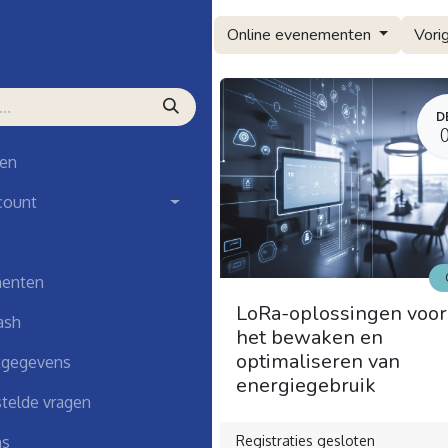
menten
Online evenementen
Vori
MEI
D
19
en
count
Online
enten
ty in IoT | SWoI
LoRa-oplossingen voor
ash
e]
het bewaken en
optimaliseren van
tgegevens
energiegebruik
telde vragen
ties gesloten
ns
Registraties gesloten