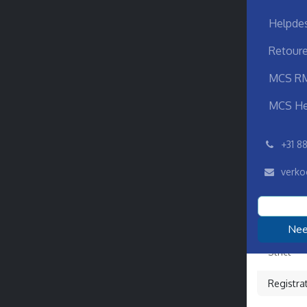
Helpdes
Retoure
MCS R
MCS He
͏
+31 8
verko
Speed
Strict
Onderdee
Nee
inspirat
Strict
Registra