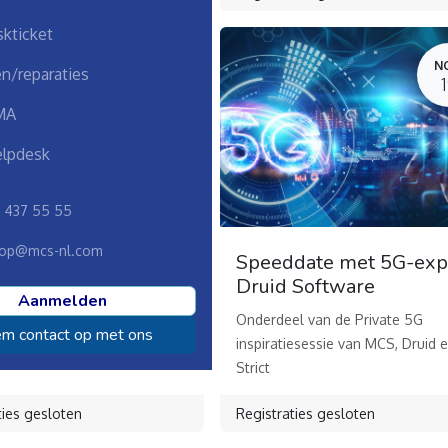
kticket
NOV.
N
n/reparaties
19
MA
lpdesk
8 437 55 55
op@mcs-nl.com
date met 5G-expert
Speeddate met 5G-exp
Druid Software
Aanmelden
l van de Private 5G
Onderdeel van de Private 5G
m contact op met ons
iesessie van MCS, Druid en
inspiratiesessie van MCS, Druid 
Strict
ties gesloten
Registraties gesloten