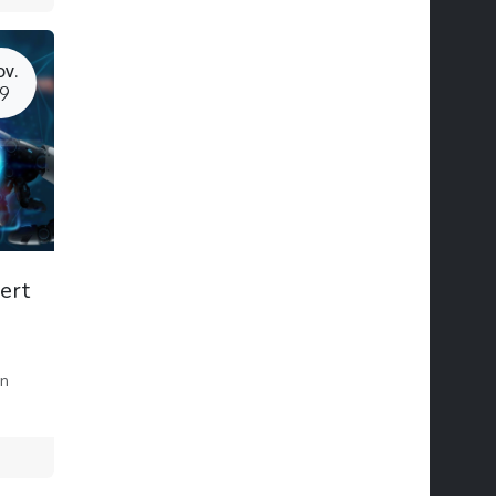
OV.
19
ert
en