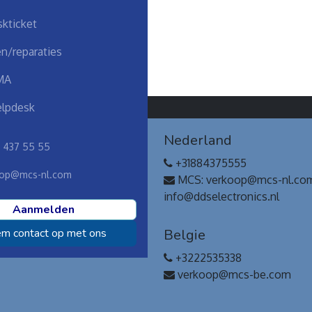
kticket
n/reparaties
MA
lpdesk
ssie
Nederland
8 437 55 55
 onze partners maken wij
+31884375555
techniek simpel.
op@mcs-nl.com
MCS: verkoop@mcs-nl.co
info@ddselectronics.nl
Aanmelden
m contact op met ons
Belgie
+3222535338
verkoop@mcs-be.com