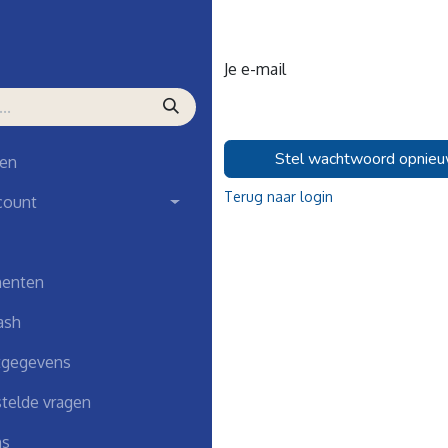
Je e-mail
Stel wachtwoord opnieu
en
Terug naar login
count
enten
ash
tgegevens
telde vragen
ns