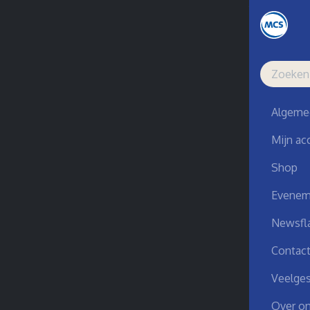
Algeme
Mijn ac
Shop
Evenem
Newsfl
Contac
Veelges
Over o